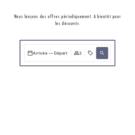
Nous lançons des offres périodiquement. A bientôt pour
les découvrir.
Arrivée — Départ
2
Quand
Promotion
Qui
Chambre​ 1
personnes
2
Ajouter chambre
Appliquer